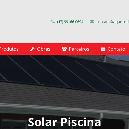
(17) 99166-0694
contato@aquecedo
Produtos
Obras
Parceiros
Contato
Solar Piscina