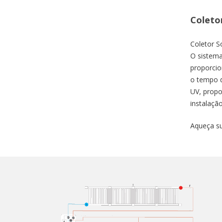
Coletor
Coletor S
O sistema
proporcio
o tempo d
UV, propo
instalaçã
Aqueça su