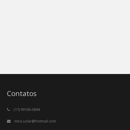
Contatos
(17) 99166-0694
mira.solar@hotmail.com