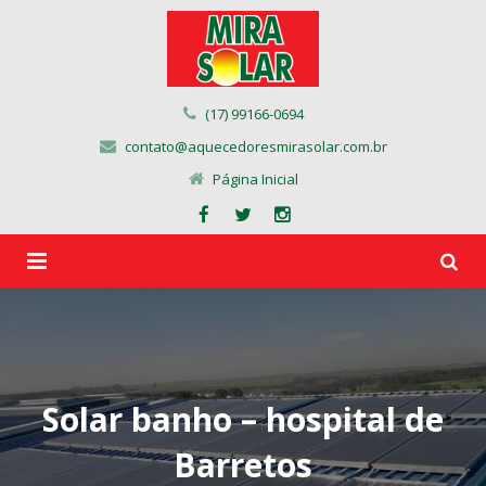
(17) 99166-0694
contato@aquecedoresmirasolar.com.br
Página Inicial
Página Inicial
Quem Somos
Solar banho – hospital de
Produtos
Barretos
Obras