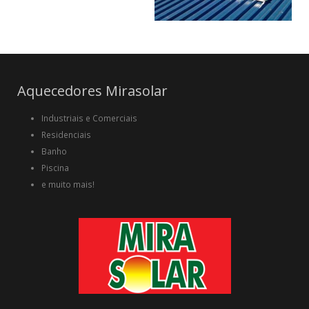
Aquecedores Mirasolar
Industriais e Comerciais
Residenciais
Banho
Piscina
e muito mais!